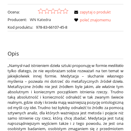
Ocena:
zapytaj o produkt
Producent:
WN Katedra
poleć znajomemu
Kod produktu:
978-83-66107-45-8
Opis
„Namysł nad istnieniem dzieła sztuki proponuję w formie
meditatio
tylko dlatego, że nie wyobrażam sobie rozważań na ten temat w
jakiejkolwiek innej formie. Medytacja – słuchanie własnego
myślenia – pozwala mi dotrzeć do metafizycznych źródeł dzieła.
Metafizyczne źródło nie jest źródłem byle jakim, ale właśnie tym
absolutnym i koniecznym początkiem istnienia rzeczy. Trudno
taką absolutność i konieczność odnaleźć w tak zwanym świecie
realnym, gdzie stoły i krzesła mają ważniejszą pozycję ontologiczną
od myśli czy idei. Trudno też byłoby odnaleźć to źródło za pomocą
sztywnych analiz, dla których ważniejsza jest metoda i pojęcie niż
samo istnienie czy rzecz, którą chcę zbadać. Medytacja jest tutaj
najrozsądniejszym wyjściem także i z tego powodu, że jest ona
osobistym badaniem, osobistym zmaganiem się z przedmiotem