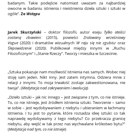
badanym. Takie podejście natomiast uważam za najbardziej
owocne w badaniu istnienia i nieistnienia dzieła sztuki i sztuki w
ogóle”.
Ze
Wstępu
Jarek Skurzyński
– doktor filozofii, autor eseju
Tylko ateiści
zostaną zbawieni
(2015), powieści
Zrolowany wrześniowy
Vogue
(2020) i dramatów wizualnych
W raju się nie zgubisz
oraz
Ślepowidzenie
(2020
)
. Publikował między innymi w „Ruchu
Filozoficznym” i „Stanie Rzeczy”. Tworzy i mieszka w Szczecinie.
„Sztuka pokazuje nam możliwość istnienia nas samych. Wobec niej
stoję sam jeden. Nikt inny. Jest zatem intymna. Odziera mnie z
relacji z innymi. To moja trwałość zostaje zakwestionowana, nie
twoja”. (
Medytacja nad zakrywaniem i ewolucją
)
„Dzieło sztuki – jak nic innego – jest związane z tym, co nie istnieje.
To, co nie istnieje, jest źródłem istnienia sztuki. Tworzenie – samo
w sobie – jest wydobywaniem z niebytu i ubieraniem w łachmany
istnienia. I tu jest to pytanie, które rozsadza ideę sztuki: co tak
naprawdę wydobywamy z tego niebytu? Co przekracza granicę
niebytu, aby wejść w tak przez nas wychwalane królestwo bytu?”
(
Medytacja nad tym, co nie istnieje
)