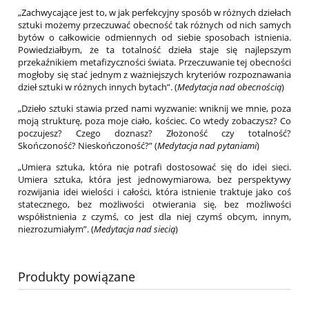
„Zachwycające jest to, w jak perfekcyjny sposób w różnych dziełach
sztuki możemy przeczuwać obecność tak różnych od nich samych
bytów o całkowicie odmiennych od siebie sposobach istnienia.
Powiedziałbym, że ta totalność dzieła staje się najlepszym
przekaźnikiem metafizyczności świata. Przeczuwanie tej obecności
mogłoby się stać jednym z ważniejszych kryteriów rozpoznawania
dzieł sztuki w różnych innych bytach”. (
Medytacja nad obecnością
)
„Dzieło sztuki stawia przed nami wyzwanie: wniknij we mnie, poza
moją strukturę, poza moje ciało, kościec. Co wtedy zobaczysz? Co
poczujesz? Czego doznasz? Złożoność czy totalność?
Skończoność? Nieskończoność?” (
Medytacja nad pytaniami
)
„Umiera sztuka, która nie potrafi dostosować się do idei sieci.
Umiera sztuka, która jest jednowymiarowa, bez perspektywy
rozwijania idei wielości i całości, która istnienie traktuje jako coś
statecznego, bez możliwości otwierania się, bez możliwości
współistnienia z czymś, co jest dla niej czymś obcym, innym,
niezrozumiałym”. (
Medytacja nad siecią
)
Produkty powiązane