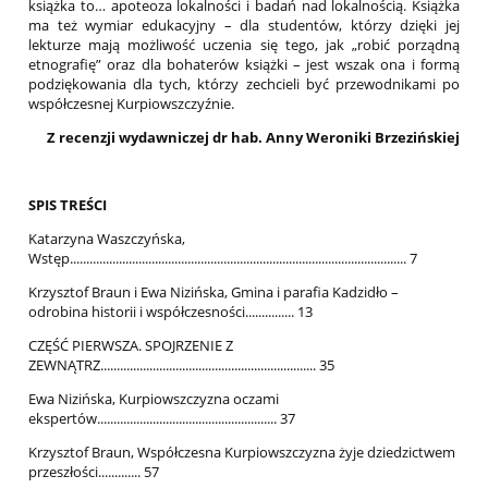
książka to… apoteoza lokalności i badań nad lokalnością. Książka
ma też wymiar edukacyjny – dla studentów, którzy dzięki jej
lekturze mają możliwość uczenia się tego, jak „robić porządną
etnografię” oraz dla bohaterów książki – jest wszak ona i formą
podziękowania dla tych, którzy zechcieli być przewodnikami po
współczesnej Kurpiowszczyźnie.
Z recenzji wydawniczej dr hab. Anny Weroniki Brzezińskiej
SPIS TREŚCI
Katarzyna Waszczyńska,
Wstęp....................................................................................................... 7
Krzysztof Braun i Ewa Nizińska, Gmina i parafia Kadzidło –
odrobina historii i współczesności............... 13
CZĘŚĆ PIERWSZA. SPOJRZENIE Z
ZEWNĄTRZ.................................................................. 35
Ewa Nizińska, Kurpiowszczyzna oczami
ekspertów....................................................... 37
Krzysztof Braun, Współczesna Kurpiowszczyzna żyje dziedzictwem
przeszłości............. 57