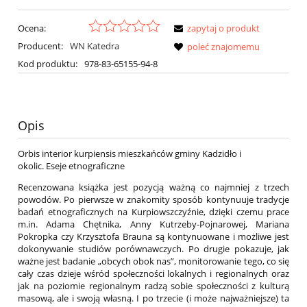
Ocena:
zapytaj o produkt
Producent:
WN Katedra
poleć znajomemu
Kod produktu:
978-83-65155-94-8
Opis
Orbis interior kurpiensis mieszkańców gminy Kadzidło i
okolic. Eseje etnograficzne
Recenzowana książka jest pozycją ważną co najmniej z trzech
powodów. Po pierwsze w znakomity sposób kontynuuje tradycje
badań etnograficznych na Kurpiowszczyźnie, dzięki czemu prace
m.in. Adama Chętnika, Anny Kutrzeby-Pojnarowej, Mariana
Pokropka czy Krzysztofa Brauna są kontynuowane i możliwe jest
dokonywanie studiów porównawczych. Po drugie pokazuje, jak
ważne jest badanie „obcych obok nas”, monitorowanie tego, co się
cały czas dzieje wśród społeczności lokalnych i regionalnych oraz
jak na poziomie regionalnym radzą sobie społeczności z kulturą
masową, ale i swoją własną. I po trzecie (i może najważniejsze) ta