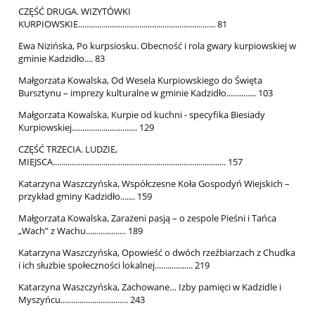
CZĘŚĆ DRUGA. WIZYTÓWKI
KURPIOWSKIE................................................................. 81
Ewa Nizińska, Po kurpsiosku. Obecność i rola gwary kurpiowskiej w
gminie Kadzidło.... 83
Małgorzata Kowalska, Od Wesela Kurpiowskiego do Święta
Bursztynu – imprezy kulturalne w gminie Kadzidło.............. 103
Małgorzata Kowalska, Kurpie od kuchni - specyfika Biesiady
Kurpiowskiej............................... 129
CZĘŚĆ TRZECIA. LUDZIE,
MIEJSCA.................................................................................. 157
Katarzyna Waszczyńska, Współczesne Koła Gospodyń Wiejskich –
przykład gminy Kadzidło....... 159
Małgorzata Kowalska, Zarażeni pasją – o zespole Pieśni i Tańca
„Wach” z Wachu................... 189
Katarzyna Waszczyńska, Opowieść o dwóch rzeźbiarzach z Chudka
i ich służbie społeczności lokalnej.................. 219
Katarzyna Waszczyńska, Zachowane… Izby pamięci w Kadzidle i
Myszyńcu................................ 243