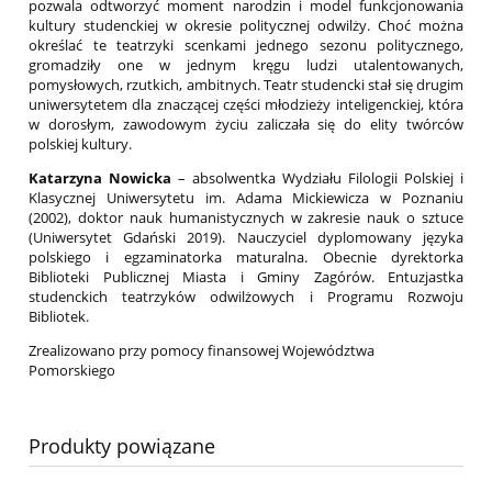
pozwala odtworzyć moment narodzin i model funkcjonowania
kultury studenckiej w okresie politycznej odwilży. Choć można
określać te teatrzyki scenkami jednego sezonu politycznego,
gromadziły one w jednym kręgu ludzi utalentowanych,
pomysłowych, rzutkich, ambitnych. Teatr studencki stał się drugim
uniwersytetem dla znaczącej części młodzieży inteligenckiej, która
w dorosłym, zawodowym życiu zaliczała się do elity twórców
polskiej kultury.
Katarzyna Nowicka
– absolwentka Wydziału Filologii Polskiej i
Klasycznej Uniwersytetu im. Adama Mickiewicza w Poznaniu
(2002), doktor nauk humanistycznych w zakresie nauk o sztuce
(Uniwersytet Gdański 2019). Nauczyciel dyplomowany języka
polskiego i egzaminatorka maturalna. Obecnie dyrektorka
Biblioteki Publicznej Miasta i Gminy Zagórów. Entuzjastka
studenckich teatrzyków odwilżowych i Programu Rozwoju
Bibliotek.
Zrealizowano przy pomocy finansowej Województwa
Pomorskiego
Produkty powiązane