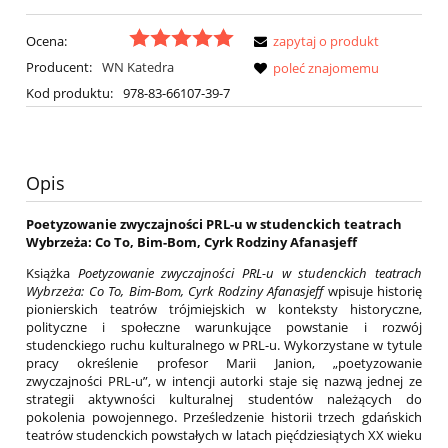
Ocena:
zapytaj o produkt
Producent:
WN Katedra
poleć znajomemu
Kod produktu:
978-83-66107-39-7
Opis
Poetyzowanie zwyczajności PRL-u w studenckich teatrach
Wybrzeża: Co To, Bim-Bom, Cyrk Rodziny Afanasjeff
Książka
Poetyzowanie zwyczajności PRL-u w studenckich teatrach
Wybrzeża: Co To, Bim-Bom, Cyrk Rodziny Afanasjeff
wpisuje historię
pionierskich teatrów trójmiejskich w konteksty historyczne,
polityczne i społeczne warunkujące powstanie i rozwój
studenckiego ruchu kulturalnego w PRL-u. Wykorzystane w tytule
pracy określenie profesor Marii Janion, „poetyzowanie
zwyczajności PRL-u”, w intencji autorki staje się nazwą jednej ze
strategii aktywności kulturalnej studentów należących do
pokolenia powojennego. Prześledzenie historii trzech gdańskich
teatrów studenckich powstałych w latach pięćdziesiątych XX wieku