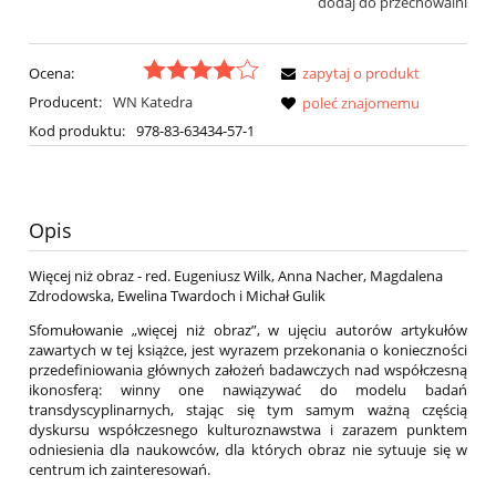
dodaj do przechowalni
Ocena:
zapytaj o produkt
Producent:
WN Katedra
poleć znajomemu
Kod produktu:
978-83-63434-57-1
Opis
Więcej niż obraz - red. Eugeniusz Wilk, Anna Nacher, Magdalena
Zdrodowska, Ewelina Twardoch i Michał Gulik
Sfomułowanie „więcej niż obraz”, w ujęciu autorów artykułów
zawartych w tej książce, jest wyrazem przekonania o konieczności
przedefiniowania głównych założeń badawczych nad współczesną
ikonosferą: winny one nawiązywać do modelu badań
transdyscyplinarnych, stając się tym samym ważną częścią
dyskursu współczesnego kulturoznawstwa i zarazem punktem
odniesienia dla naukowców, dla których obraz nie sytuuje się w
centrum ich zainteresowań.