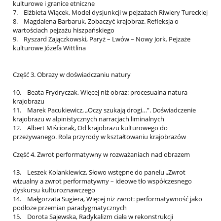
kulturowe i granice etniczne
7. Elżbieta Wiącek, Model dysjunkcji w pejzażach Riwiery Tureckiej
8. Magdalena Barbaruk, Zobaczyć krajobraz. Refleksja o
wartościach pejzażu hiszpańskiego
9. Ryszard Zajączkowski, Paryż – Lwów – Nowy Jork. Pejzaże
kulturowe Józefa Wittlina
Część 3. Obrazy w doświadczaniu natury
10. Beata Frydryczak, Więcej niż obraz: procesualna natura
krajobrazu
11. Marek Pacukiewicz, „Oczy szukają drogi…”. Doświadczenie
krajobrazu w alpinistycznych narracjach liminalnych
12. Albert Miściorak, Od krajobrazu kulturowego do
przeżywanego. Rola przyrody w kształtowaniu krajobrazów
Część 4. Zwrot performatywny w rozważaniach nad obrazem
13. Leszek Kolankiewicz, Słowo wstępne do panelu „Zwrot
wizualny a zwrot performatywny – ideowe tło współczesnego
dyskursu kulturoznawczego
14. Małgorzata Sugiera, Więcej niż zwrot: performatywność jako
podłoże przemian paradygmatycznych
15. Dorota Sajewska, Radykalizm ciała w rekonstrukcji