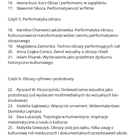
16. Iwona Kurz, kurz Obraz i performans: w zapętleniu
17. Sławomir Sikora, Performatywność w filmie
Część 5. Performatyka obrazu
18. Karolina Charewicz-Jakubowska, Performatyka obrazu.
Kulturoznawcze transformacje wobec zwrotu performatywno-
obrazowego
19. Magdalena Zamorska Techno-obrazy performujących ciał
20. Anna Czajka-Cunico, Zwrot wizualny a obrazy chwili
21. Adam Pisarek, Wyobrażenie jako przedmiot dyskursu
historyczno-kulturowego
Część 6. Obrazy cyfrowe i postobrazy
22. Ryszard W. Kluszczyński, Doświadczenia wizualne jako
postobrazy (od wydarzeń multimedialnych do wizualnych bio-
środowisk)
23. Violetta Sajkiewicz, Więcej niż ornament. Wideomalarstwo
Dominika Lejmana
24. Ewa Łukaszyk, Topologia w humanistyce. Inspiracje
matematyczne a nauki o kulturze
25. Matylda Szewczyk, Obrazy (od) początku. Kilka uwag o
kulturowej roli medycznych i dokumentalnych przedstawień płodu