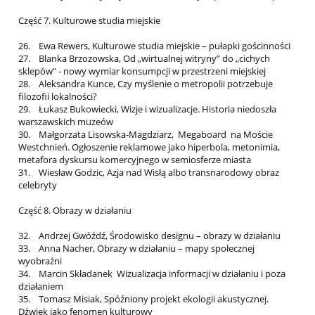
Część 7. Kulturowe studia miejskie
26. Ewa Rewers, Kulturowe studia miejskie – pułapki gościnności
27. Blanka Brzozowska, Od „wirtualnej witryny” do „cichych
sklepów” - nowy wymiar konsumpcji w przestrzeni miejskiej
28. Aleksandra Kunce, Czy myślenie o metropolii potrzebuje
filozofii lokalności?
29. Łukasz Bukowiecki, Wizje i wizualizacje. Historia niedoszła
warszawskich muzeów
30. Małgorzata Lisowska-Magdziarz, Megaboard na Moście
Westchnień. Ogłoszenie reklamowe jako hiperbola, metonimia,
metafora dyskursu komercyjnego w semiosferze miasta
31. Wiesław Godzic, Azja nad Wisłą albo transnarodowy obraz
celebryty
Część 8. Obrazy w działaniu
32. Andrzej Gwóźdź, Środowisko designu – obrazy w działaniu
33. Anna Nacher, Obrazy w działaniu – mapy społecznej
wyobraźni
34. Marcin Składanek Wizualizacja informacji w działaniu i poza
działaniem
35. Tomasz Misiak, Spóźniony projekt ekologii akustycznej.
Dźwięk jako fenomen kulturowy