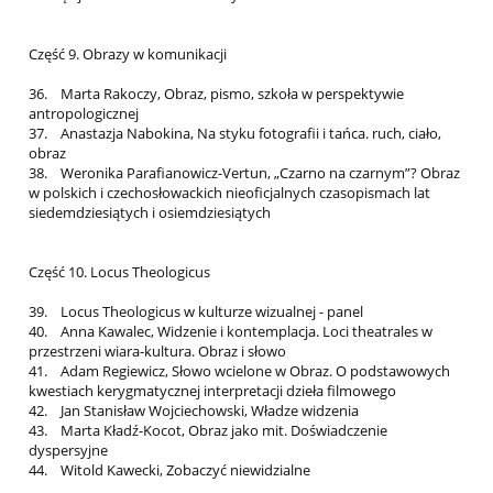
Część 9. Obrazy w komunikacji
36. Marta Rakoczy, Obraz, pismo, szkoła w perspektywie
antropologicznej
37. Anastazja Nabokina, Na styku fotografii i tańca. ruch, ciało,
obraz
38. Weronika Parafianowicz-Vertun, „Czarno na czarnym”? Obraz
w polskich i czechosłowackich nieoficjalnych czasopismach lat
siedemdziesiątych i osiemdziesiątych
Część 10. Locus Theologicus
39. Locus Theologicus w kulturze wizualnej - panel
40. Anna Kawalec, Widzenie i kontemplacja. Loci theatrales w
przestrzeni wiara-kultura. Obraz i słowo
41. Adam Regiewicz, Słowo wcielone w Obraz. O podstawowych
kwestiach kerygmatycznej interpretacji dzieła filmowego
42. Jan Stanisław Wojciechowski, Władze widzenia
43. Marta Kładź-Kocot, Obraz jako mit. Doświadczenie
dyspersyjne
44. Witold Kawecki, Zobaczyć niewidzialne